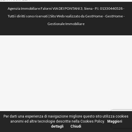
Agenzia Immobiliare Falorni VIA DEI PONTANI 3, Siena - P.I. 01330440528 -
Tutti i diritti sono riservati | Sito Web realizzato da
GestHome
-
GestHome -
Gestionale Immobiliare
Per darti una esperienza di navigazione migliore questo sito utilizza cookies
anonimi ed altre tecnologie descritte nella Cookies Policy.
Maggiori
dettagli
Chiudi