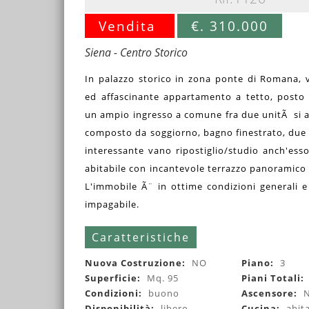
Vendita
€. 310.000
Siena - Centro Storico
In palazzo storico in zona ponte di Romana, v
ed affascinante appartamento a tetto, posto 
un ampio ingresso a comune fra due unitÃ si a
composto da soggiorno, bagno finestrato, due
interessante vano ripostiglio/studio anch'esso
abitabile con incantevole terrazzo panoramico s
L'immobile Ã¨ in ottime condizioni generali e
impagabile.
Caratteristiche
Nuova Costruzione:
NO
Piano:
3
Superficie:
Mq. 95
Piani Totali:
Condizioni:
buono
Ascensore:
Disponibilità:
libero
Cucina:
abit