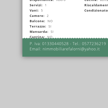
Servizi:
1
Riscaldamen
Vani:
5
Condizionat
Camere:
2
Balcone:
NO
Terrazzo:
SI
Mansarda:
SI
Cantina:
NO
P. Iva: 01330440528 - Tel.: 0577236219
Email: nimmobiliarefalorni@yahoo.it