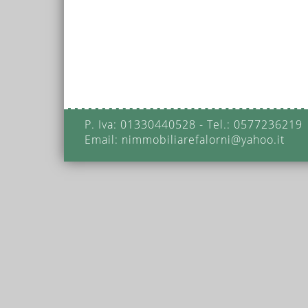
P. Iva: 01330440528 - Tel.: 0577236219
Email: nimmobiliarefalorni@yahoo.it