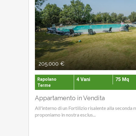
205.000 €
4 Vani
75 Mq
Rapolano
Terme
Appartamento in Vendita
All'interno di un Fortilizio risalente alla seconda
proponiamo in nostra esclus...