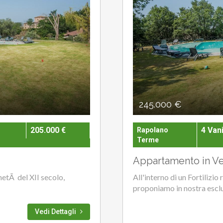
245.000 €
205.000 €
4 Van
Rapolano
Terme
Appartamento in Ve
 metÃ del XII secolo,
All'interno di un Fortilizio
proponiamo in nostra esclus
Vedi Dettagli