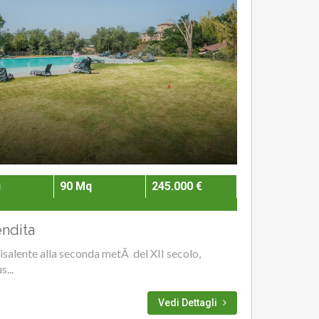
i
90 Mq
245.000 €
ndita
 risalente alla seconda metÃ del XII secolo,
...
Vedi Dettagli