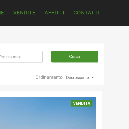
ME
VENDITE
AFFITTI
CONTATTI
Cerca
Ordinamento
Decrescente
VENDITA