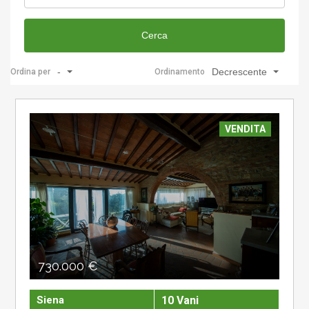
Cerca
-
Decrescente
Ordina per
Ordinamento
VENDITA
730.000 €
Siena
10 Vani