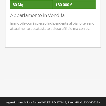
80 Mq
180.000 €
Appartamento in Vendita
immobile con ingresso indipendente al piano terreno
attualmente accatastato ad uso ufficio ma con tr...
Agenzia Immobiliare Falorni VIA DEI PONTANI 3, Siena - P.I. 01330440528 -