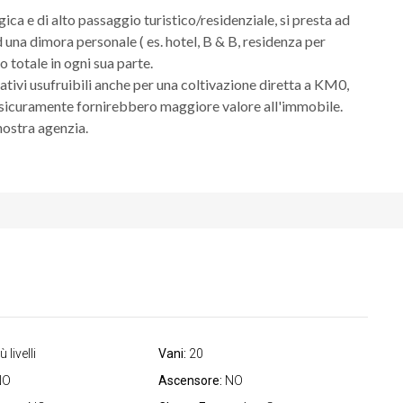
ica e di alto passaggio turistico/residenziale, si presta ad
 una dimora personale ( es. hotel, B & B, residenza per
o totale in ogni sua parte.
ativi usufruibili anche per una coltivazione diretta a KM0,
 sicuramente fornirebbero maggiore valore all'immobile.
 nostra agenzia.
 livelli
Vani:
20
NO
Ascensore:
NO